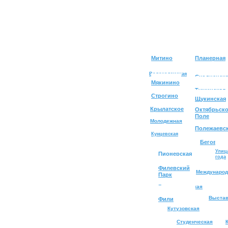
Митино
Планерная
Волоколамская
Сходненск
Мякинино
Тушинская
Строгино
Щукинская
Крылатское
Октябрьск
Поле
Молодежная
Полежаевс
Кунцевская
Беговая
Улиц
Пионерская
года
Филевский
Международ
Парк
Багратионовская
Выстав
Фили
Кутузовская
Студенческая