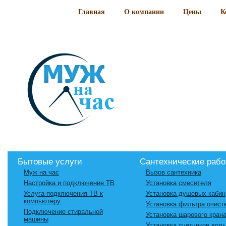
Главная
О компании
Цены
К
Бытовые услуги
Сантехнические раб
Муж на час
Вызов сантехника
Настройка и подключение ТВ
Установка смесителя
Услуга подключения ТВ к
Установка душевых кабин
компьютеру
Установка фильтра очист
Подключение стиральной
Установка шарового кран
машины
Установка счетчиков вод