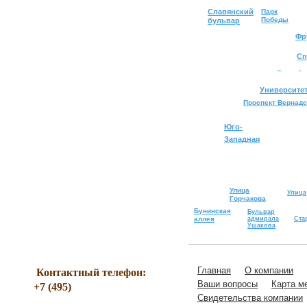
Славянский
Парк
Победы
бульвар
Фр
Сп
Воробь
Университе
Проспект Вернадс
Юго-
Западная
Улица
Улица
Горчакова
Скобе
Бунинская
Бульвар
аллея
адмирала
Ста
Ушакова
Главная
О компании
Контактный телефон:
221-07-56
Ваши вопросы
Карта м
+7 (495)
Свидетельства компании