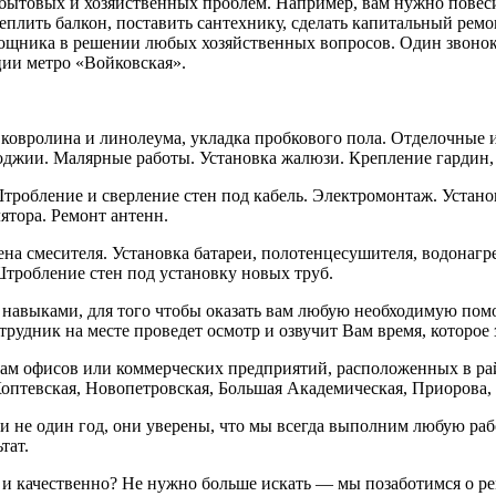
ытовых и хозяйственных проблем. Например, вам нужно повесит
плить балкон, поставить сантехнику, сделать капитальный ремо
мощника в решении любых хозяйственных вопросов. Один звонок
ции метро «Войковская».
ковролина и линолеума, укладка пробкового пола. Отделочные и
лоджии. Малярные работы. Установка жалюзи. Крепление гардин,
 Штробление и сверление стен под кабель. Электромонтаж. Уста
ятора. Ремонт антенн.
на смесителя. Установка батареи, полотенцесушителя, водонагре
робление стен под установку новых труб.
авыками, для того чтобы оказать вам любую необходимую помощ
отрудник на месте проведет осмотр и озвучит Вам время, которое 
ьцам офисов или коммерческих предприятий, расположенных в ра
оптевская, Новопетровская, Большая Академическая, Приорова,
 не один год, они уверены, что мы всегда выполним любую раб
тат.
ок и качественно? Не нужно больше искать — мы позаботимся о 