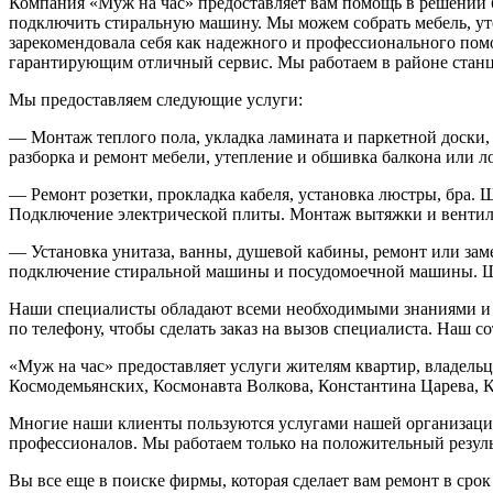
Компания «Муж на час» предоставляет вам помощь в решении б
подключить стиральную машину. Мы можем собрать мебель, уте
зарекомендовала себя как надежного и профессионального по
гарантирующим отличный сервис. Мы работаем в районе стан
Мы предоставляем следующие услуги:
— Монтаж теплого пола, укладка ламината и паркетной доски, 
разборка и ремонт мебели, утепление и обшивка балкона или 
— Ремонт розетки, прокладка кабеля, установка люстры, бра.
Подключение электрической плиты. Монтаж вытяжки и вентил
— Установка унитаза, ванны, душевой кабины, ремонт или заме
подключение стиральной машины и посудомоечной машины. Шт
Наши специалисты обладают всеми необходимыми знаниями и н
по телефону, чтобы сделать заказ на вызов специалиста. Наш с
«Муж на час» предоставляет услуги жителям квартир, владел
Космодемьянских, Космонавта Волкова, Константина Царева, К
Многие наши клиенты пользуются услугами нашей организации
профессионалов. Мы работаем только на положительный резуль
Вы все еще в поиске фирмы, которая сделает вам ремонт в ср