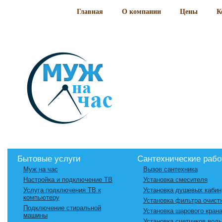
Главная
О компании
Цены
К
Бытовые услуги
Сантехнические раб
Муж на час
Вызов сантехника
Настройка и подключение ТВ
Установка смесителя
Услуга подключения ТВ к
Установка душевых кабин
компьютеру
Установка фильтра очист
Подключение стиральной
Установка шарового кран
машины
Установка счетчиков вод