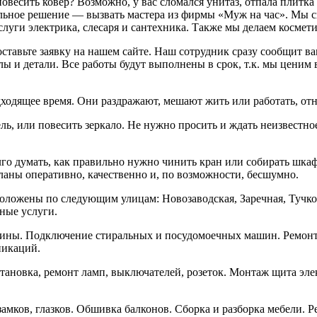
весить ковер? Возможно, у вас сломался унитаз, отпала плитка
альное решение — вызвать мастера из фирмы «Муж на час». Мы 
слуги электрика, слесаря и сантехника. Также мы делаем космети
тавьте заявку на нашем сайте. Наш сотрудник сразу сообщит вам
алы и детали. Все работы будут выполнены в срок, т.к. мы цени
одящее время. Они раздражают, мешают жить или работать, отн
ль, или повесить зеркало. Не нужно просить и ждать неизвестно
лго думать, как правильно нужно чинить кран или собирать шк
деланы оперативно, качественно и, по возможности, бесшумно.
асположены по следующим улицам: Новозаводская, Заречная, Туч
ные услуги.
вины. Подключение стиральных и посудомоечных машин. Ремонт 
никаций.
установка, ремонт ламп, выключателей, розеток. Монтаж щита эл
амков, глазков. Обшивка балконов. Сборка и разборка мебели. Р