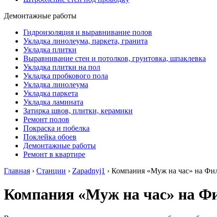
Демонтажные работы
Гидроизоляция и выравнивание полов
Укладка линолеума, паркета, гранита
Укладка плитки
Выравнивание стен и потолков, грунтовка, шпаклевка
Укладка плитки на пол
Укладка пробкового пола
Укладка линолеума
Укладка паркета
Укладка ламината
Затирка швов, плитки, керамики
Ремонт полов
Покраска и побелка
Поклейка обоев
Демонтажные работы
Ремонт в квартире
Главная
›
Станции
›
Zapadnyj1
›
Компания «Муж на час» на Фи
Компания «Муж на час» на Ф