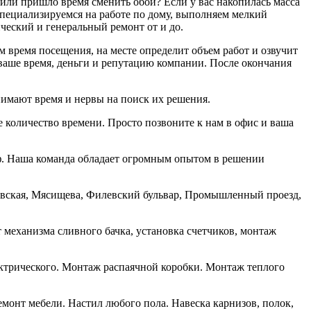
 или пришло время сменить обои? Если у вас накопилась масса
специализируемся на работе по дому, выполняем мелкий
ческий и генеральный ремонт от и до.
 время посещения, на месте определит объем работ и озвучит
м ваше время, деньги и репутацию компании. После окончания
имают время и нервы на поиск их решения.
е количество времени. Просто позвоните к нам в офис и ваша
аф. Наша команда обладает огромным опытом в решении
ковская, Мясищева, Филевский бульвар, Промышленный проезд,
механизма сливного бачка, установка счетчиков, монтаж
ектрического. Монтаж распаячной коробки. Монтаж теплого
емонт мебели. Настил любого пола. Навеска карнизов, полок,