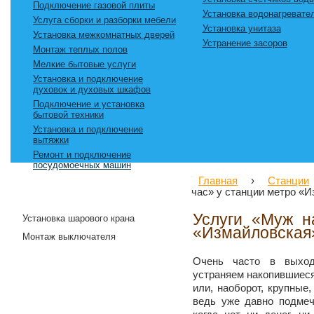
Подключение газовой плиты
Установка водонагревате
Услуга сборки и разборки мебели
Установка унитаза
Установка межкомнатных дверей
Устранение засоров
Монтаж теплых полов
Мелкие бытовые услуги
Установка и подключение
духовок и духовых шкафов
Подключение и установка
бытовой техники
Установка и подключение
вытяжки
Ремонт и подключение
посудомоечных машин
Главная
›
Станции
Мы предлагаем:
час» у станции метро «
Услуги «Муж н
Установка шарового крана
«Измайловская
Монтаж выключателя
Очень часто в выхо
устраняем накопившиес
или, наоборот, крупные
ведь уже давно подмеч