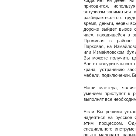
когда нет ни денег, н
приходится, использ
энтузиазм заниматься н
разбираетесь-то с трудо
время, деньги, нервы вс
дороже выйдет вызов 
час», находящейся в р
Проживая в районе ул
Парковая, на Измайлов
или Измайловском буль
Вы можете получить ц
Вас от изнурительного 
крана, устранению зас
мебели, подключении. Б
Наши мастера, являя
умением приступят к 
выполнят все необходи
Если Вы решили устан
надеяться на русское 
этим процессом. Од
специального инструме
опыта маловато, навык